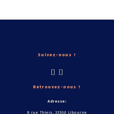
Suivez-nous !
Opens
Opens
In
In
Retrouvez-nous !
A
A
New
New
Tab
Tab
Adresse:
8 rue Thiers, 33500 Libourne