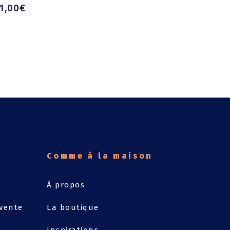
1,00
€
Comme à la maison
À propos
 vente
La boutique