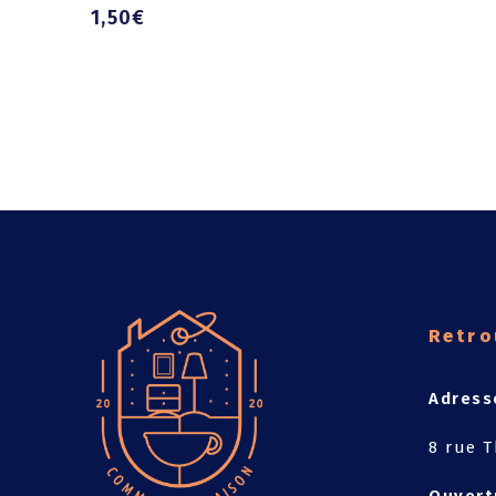
1,50
€
Retro
Adress
8 rue T